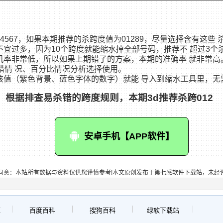
4567，如果本期推荐的杀跨度值为01289，尽量选择含有这些
宜过多，因为10个跨度就能缩水掉全部号码，推荐不 超过3个
机率非常低，所以如果上期错了的方案，本期的准确率 就非常高
错情 况、百分比情况分析选择使用。
该值（紫色背景、蓝色字体的数字）就能 导入到缩水工具里，无
67，根据排查易杀错的跨度规则，本期3d推荐杀跨012
安卓手机【APP软件】
同意：本站所有数据与资料仅供您谨慎参考!本文原创发布于第七感软件下载站，未经
库
百度百科
搜狗百科
绿软下载站