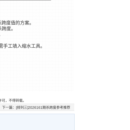
 杀跨度值的方案。
杀跨度。
。
需手工填入缩水工具。
许可，不得转载。
下一篇：
[排列三]2026161期杀跨度参考推荐