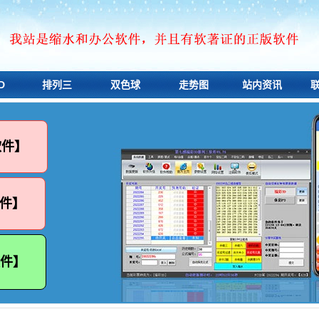
D
排列三
双色球
走势图
站内资讯
软件】
件】
软件】