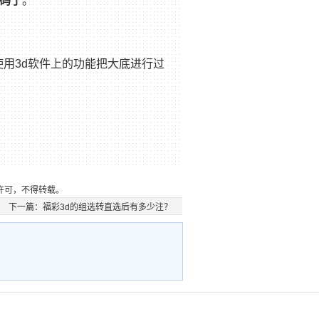
码了
。
使用3d软件上的功能把大底进行过
许可，不得转载。
下一篇：
福彩3d的组选转直选后有多少注？