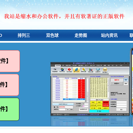
D
排列三
双色球
走势图
站内资讯
软件】
件】
软件】