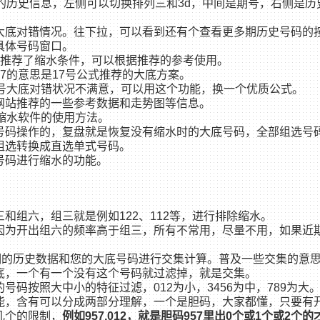
的历史信息，左侧可以切换排列三和3d，中间是期号，右侧是历
大底对错情况。往下拉，可以看到还有个查看更多期历史号码的
具体号码窗口。
是推荐了缩水条件，可以根据推荐的参考使用。
7的意思是17号公式推荐的大底方案。
7号大底对错状况不满意，可以用这个功能，换一个优质公式。
网站推荐的一些参考数据和走势图等信息。
缩水软件的使用方法。
号码操作的，复盘就是恢复没有缩水时的大底号码，全部组选号码
组选转换成直选单式号码。
号码进行缩水的功能。
和组六，组三就是例如122、112等，进行排除缩水。
因为开出组六的频率高于组三，所有不常用，尽量不用，如果近
0期的历史数据和您的大底号码进行交集计算。普及一些交集的意
底，一个有一个没有这个号码就过滤掉，就是交集。
号码按照大中小的特征过滤，012为小，3456为中，789为大
能，含有可以分成两部分理解，一个是胆码，大家都懂，只要有
几个的限制，
例如957,012，就是胆码957里出0个或1个或2个