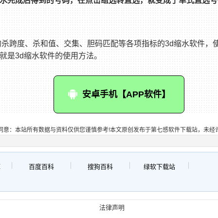
水完成后得到的号码，在点击组选转直选，就变成了单式直选号
码的杀跨度、杀和值、交集、胆码匹配等各项指标的3d缩水软件，
就是3d缩水软件的使用方法。
安卓手机【APP软件】
同意：本站所有数据与资料仅供您谨慎参考!本文原创发布于第七感软件下载站，未经
库
百度百科
搜狗百科
绿软下载站
法律声明