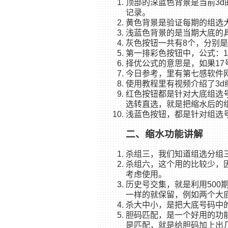
顶部的深蓝色背景是当前3d
记录。
黄色背景是验证每期的组选
浅蓝色背景的是当期大底的
灰色按钮一共有8个，分别
第一排彩色按钮中，公式：1
择优公式的意思是，如果1
今日参考，里有第七感软件
使用教程里有视频介绍了3d
红色按钮都是针对大底组选
选转直选，就是把缩水后的
浅蓝色按钮，都是针对组选
二、缩水功能讲解
杀组三，我们知道组选分组三
杀组六，这个用的比较少，
考虑使用。
历史号交集，就是利用50
一样的就保留，例如两个大
杀大中小，是把大底号码中的
胆码匹配，是一个好用的功
是匹配，就是给胆码加上出