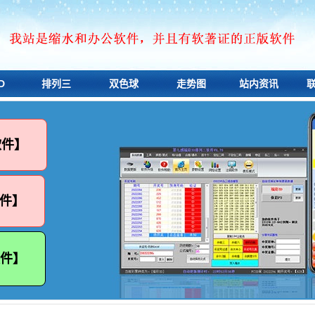
D
排列三
双色球
走势图
站内资讯
软件】
件】
软件】