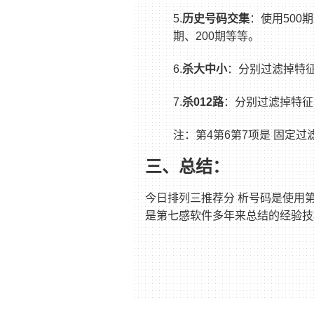
5.
历史号码交集
：使用500
期、200期等等。
6.
杀大中小
：分别过滤掉特征为
7.
杀012路
：分别过滤掉特征为
注：第4第6第7项是 固定
三、总结：
今日排列三推荐分 析号码是使用
是第七感软件多年来总结的经验技