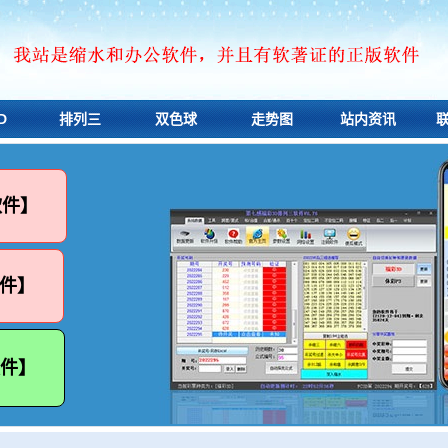
D
排列三
双色球
走势图
站内资讯
软件】
件】
软件】